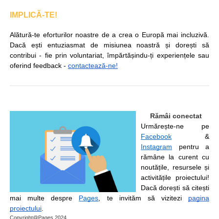
IMPLICĂ-TE!
Alătură-te eforturilor noastre de a crea o Europă mai incluzivă.
Dacă ești entuziasmat de misiunea noastră și dorești să
contribui - fie prin voluntariat, împărtășindu-ți experiențele sau
oferind feedback -
contactează-ne!
Rămâi conectat
Urmărește-ne pe
Facebook
&
Instagram
pentru a
rămâne la curent cu
noutățile, resursele și
activitățile proiectului!
Dacă dorești să citești
mai multe despre
Pages
, te invităm să vizitezi
pagina
proiectului
.
Copyright@Pages 2024