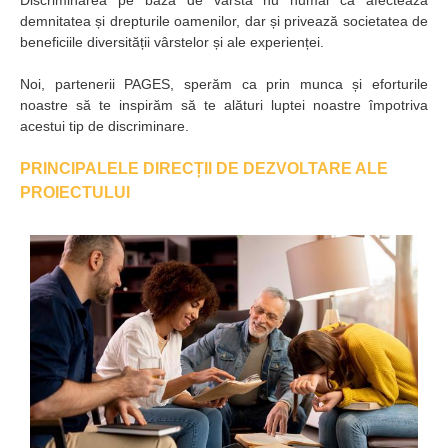
Discriminarea pe bază de vârstă nu numai că afectează
demnitatea și drepturile oamenilor, dar și privează societatea de
beneficiile diversității vârstelor și ale experienței.
Noi, partenerii PAGES, sperăm ca prin munca și eforturile
noastre să te inspirăm să te alături luptei noastre împotriva
acestui tip de discriminare.
PRINCIPALELE DIRECȚII DE DEZVOLTARE ALE
PROIECTULUI